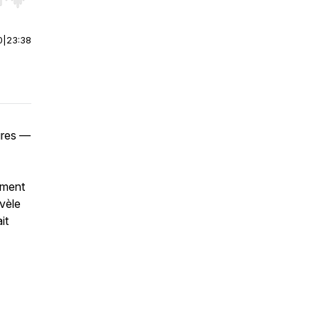
r end. Hold shift to jump forward or backward.
0
|
23:38
ures —
nement
vèle
it