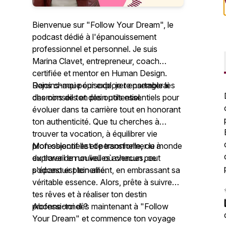
Bienvenue sur "Follow Your Dream", le
podcast dédié à l'épanouissement
professionnel et personnel. Je suis
Marina Clavet, entrepreneur, coach
certifiée et mentor en Human Design.
Rejoins-moi pour explorer ensemble les
Dans chaque épisode, je te partagerai
chemins de ton plein potentiel.
des conseils et des outils essentiels pour
évoluer dans ta carrière tout en honorant
ton authenticité. Que tu cherches à
trouver ta vocation, à équilibrer vie
professionnelle et personnelle, ou à
Mon objectif est de transformer le monde
explorer de nouvelles avenues, ce
du travail en un lieu où chacun peut
podcast est ton allié.
s'épanouir pleinement, en embrassant sa
véritable essence. Alors, prête à suivre
tes rêves et à réaliser ton destin
professionnel ?
Abonne-toi dès maintenant à "Follow
Your Dream" et commence ton voyage