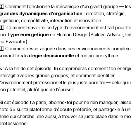
2️⃣ Comment fonctionne la mécanique d’un grand groupe — le
grandes dynamiques d’organisation
: direction, stratégie,
logistique, compétitivité, interaction et innovation.
3️⃣ Comment savoir si ce type d’environnement est fait pour to
ton
Type énergétique
en Human Design (Builder, Advisor, Init
ou Evaluator).
4️⃣ Comment rester alignée dans ces environnements complexe
suivant ta
stratégie décisionnelle
et ton propre rythme.
💡 À la fin de cet épisode, tu comprendras comment ton énergi
interagit avec les grands groupes, et comment identifier
l’environnement professionnel le plus juste pour toi — celui qui 
ton potentiel, plutôt que de l’épuiser.
Si cet épisode t’a parlé, abonne-toi pour ne rien manquer, laiss
note 5⭐️ sur ta plateforme d’écoute préférée, et partage-le à un
amie qui cherche, elle aussi, à trouver sa juste place dans le m
professionnel.