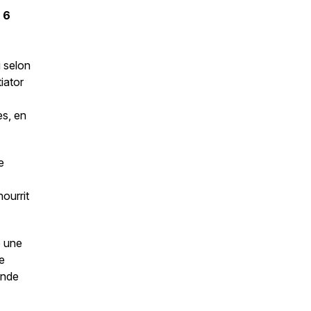
s
6
i selon
iator
s, en
e
nourrit
e une
e
onde