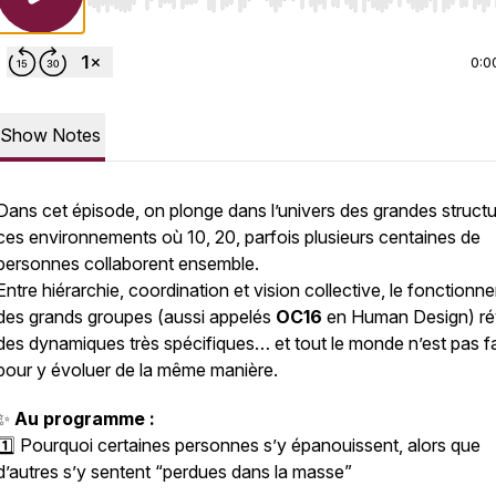
Use Left/Right to seek, Home/End to jump to start o
0:0
Show Notes
Dans cet épisode, on plonge dans l’univers des grandes struct
ces environnements où 10, 20, parfois plusieurs centaines de
personnes collaborent ensemble.
Entre hiérarchie, coordination et vision collective, le fonction
des grands groupes (aussi appelés
OC16
en Human Design) ré
des dynamiques très spécifiques… et tout le monde n’est pas fa
pour y évoluer de la même manière.
✨
Au programme :
1️⃣ Pourquoi certaines personnes s’y épanouissent, alors que
d’autres s’y sentent “perdues dans la masse”