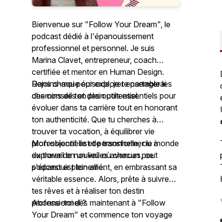
Bienvenue sur "Follow Your Dream", le
podcast dédié à l'épanouissement
professionnel et personnel. Je suis
Marina Clavet, entrepreneur, coach
certifiée et mentor en Human Design.
Rejoins-moi pour explorer ensemble les
Dans chaque épisode, je te partagerai
chemins de ton plein potentiel.
des conseils et des outils essentiels pour
évoluer dans ta carrière tout en honorant
ton authenticité. Que tu cherches à
trouver ta vocation, à équilibrer vie
professionnelle et personnelle, ou à
Mon objectif est de transformer le monde
explorer de nouvelles avenues, ce
du travail en un lieu où chacun peut
podcast est ton allié.
s'épanouir pleinement, en embrassant sa
véritable essence. Alors, prête à suivre
tes rêves et à réaliser ton destin
professionnel ?
Abonne-toi dès maintenant à "Follow
Your Dream" et commence ton voyage