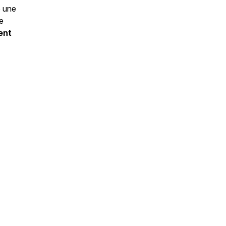
e une
e
ment