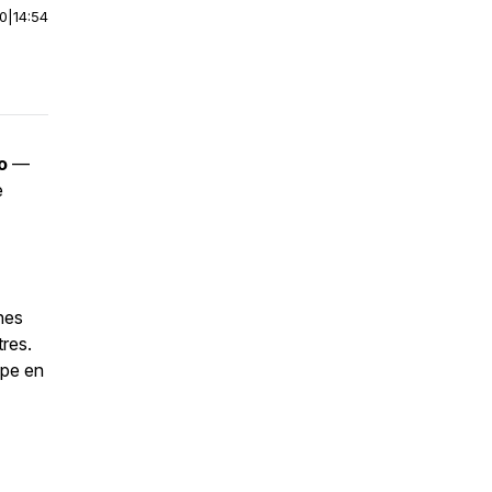
00
|
14:54
o
—
e
nes
tres.
ype en