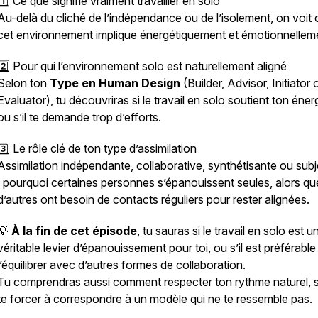
1️⃣ Ce que signifie vraiment travailler en solo
Au-delà du cliché de l’indépendance ou de l’isolement, on voit
cet environnement implique énergétiquement et émotionnellem
2️⃣ Pour qui l’environnement solo est naturellement aligné
Selon ton
Type en Human Design
(Builder, Advisor, Initiator 
Evaluator), tu découvriras si le travail en solo soutient ton éne
ou s’il te demande trop d’efforts.
3️⃣ Le rôle clé de ton type d’assimilation
Assimilation indépendante, collaborative, synthétisante ou subj
: pourquoi certaines personnes s’épanouissent seules, alors qu
d’autres ont besoin de contacts réguliers pour rester alignées.
💡
À la fin de cet épisode
, tu sauras si le travail en solo est u
véritable levier d’épanouissement pour toi, ou s’il est préférable
l’équilibrer avec d’autres formes de collaboration.
Tu comprendras aussi comment respecter ton rythme naturel, 
te forcer à correspondre à un modèle qui ne te ressemble pas.