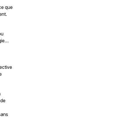
 ce que
ent.
ou
rgie…
ective
e
n
 de
sans