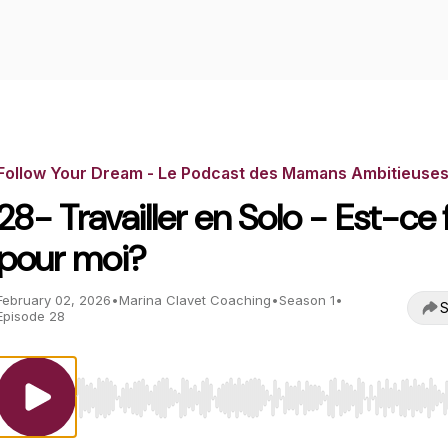
Follow Your Dream - Le Podcast des Mamans Ambitieuse
28- Travailler en Solo - Est-ce f
pour moi?
February 02, 2026
•
Marina Clavet Coaching
•
Season 1
•
S
Episode 28
Use Left/Right to seek, Home/End to jump to start o