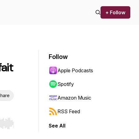
+ Follow
s
Follow
ait
Apple Podcasts
Spotify
hare
Amazon Music
RSS Feed
See All
r end. Hold shift to jump forward or backward.